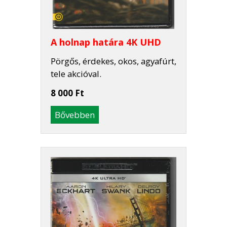
A holnap határa 4K UHD
Pörgős, érdekes, okos, agyafúrt,
tele akcióval.
8 000 Ft
Bővebben