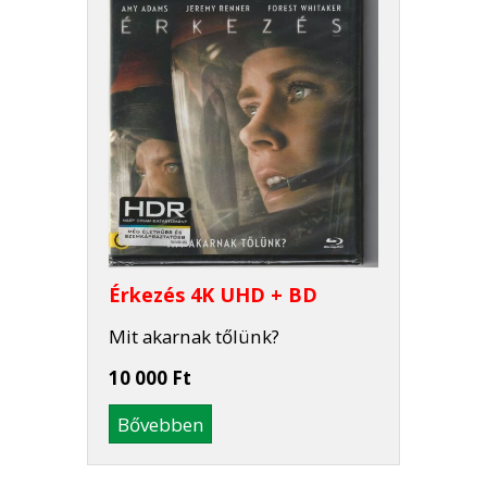
Érkezés 4K UHD + BD
Mit akarnak tőlünk?
10 000 Ft
Bővebben