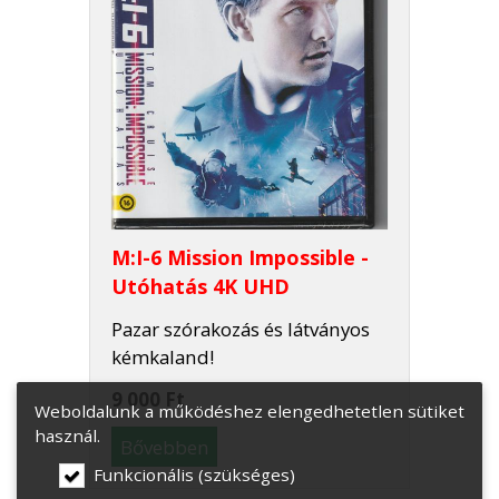
M:I-6 Mission Impossible -
Utóhatás 4K UHD
Pazar szórakozás és látványos
kémkaland!
9 000 Ft
Weboldalunk a működéshez elengedhetetlen sütiket
használ.
Bővebben
Funkcionális (szükséges)