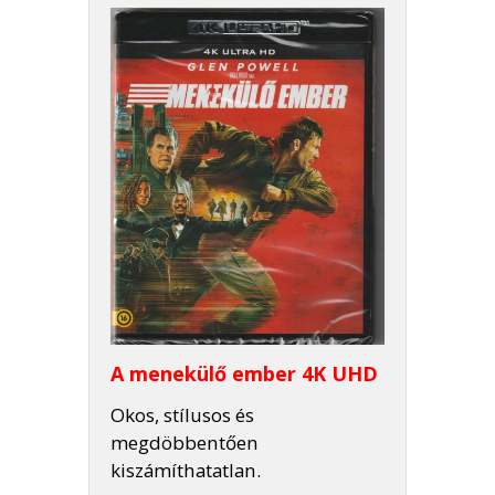
A menekülő ember 4K UHD
Okos, stílusos és
megdöbbentően
kiszámíthatatlan.