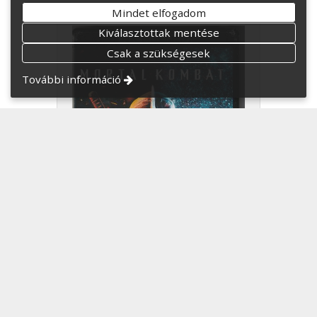
Mindet elfogadom
Kiválasztottak mentése
Csak a szükségesek
További információ
Mortal Kombat 4K UHD
Új kor köszönt a harcra.
8 500 Ft