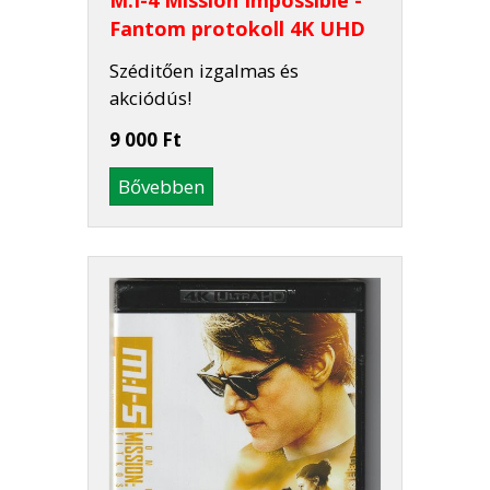
M:I-4 Mission Impossible -
Fantom protokoll 4K UHD
Széditően izgalmas és
akciódús!
9 000 Ft
Bővebben