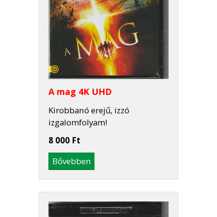
A mag 4K UHD
Kirobbanó erejű, izzó
izgalomfolyam!
8 000 Ft
Bővebben