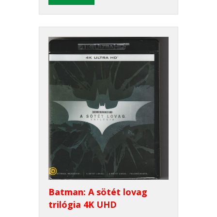
Batman: A sötét lovag
trilógia 4K UHD