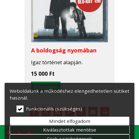
A boldogság nyomában
Igaz történet alapján.
15 000 Ft
Bővebben
Weboldalunk a működéshez elengedhetetlen sütiket
használ.
Funkcionális (szükséges)
Mindet elfogadom
Kiválasztottak mentése
Csak a szükségesek