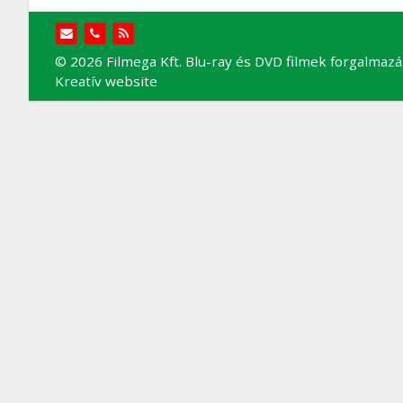
© 2026 Filmega Kft. Blu-ray és DVD filmek forgalmazá
Kreatív website