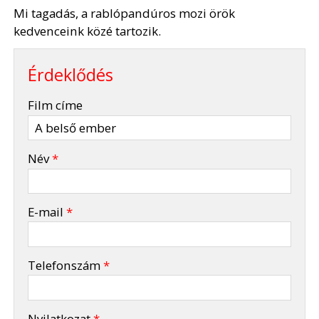
Mi tagadás, a rablópandúros mozi örök
kedvenceink közé tartozik.
Érdeklődés
-
Film címe
-
Név
*
-
E-mail
*
-
Telefonszám
*
-
Nyilatkozat
*