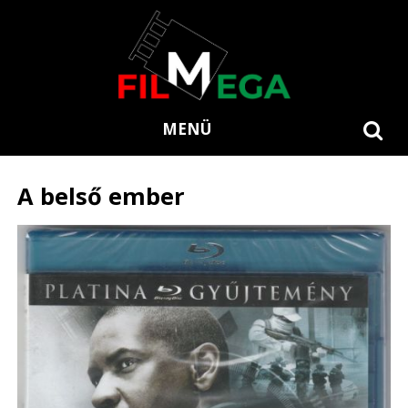
MENÜ
A belső ember