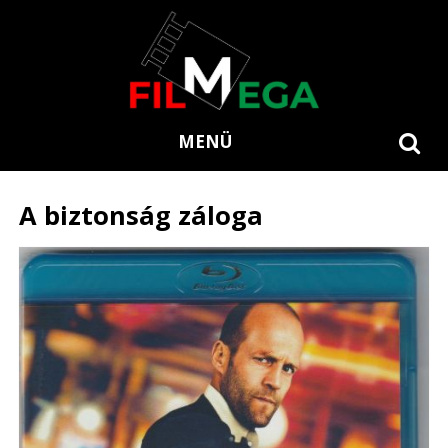
MENÜ
A biztonság záloga