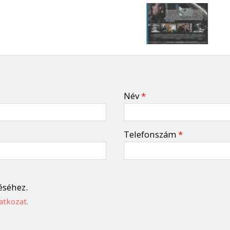
Név
*
Telefonszám
*
éséhez.
atkozat
.