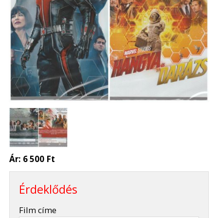
Ár:
6 500 Ft
Érdeklődés
-
Film címe