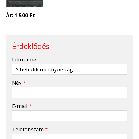
Ár:
1 500 Ft
.
Érdeklődés
-
Film címe
-
Név
*
-
E-mail
*
-
Telefonszám
*