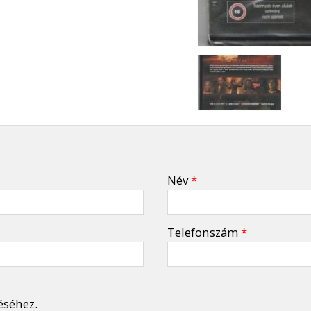
Név
*
Telefonszám
*
éséhez.