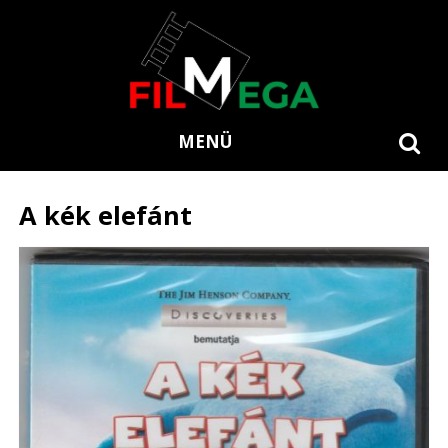
MENÜ
A kék elefánt