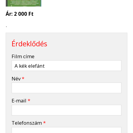
Ár:
2 000 Ft
.
Érdeklődés
-
Film címe
-
Név
*
-
E-mail
*
-
Telefonszám
*