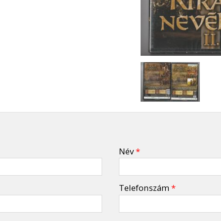
Név
*
Telefonszám
*