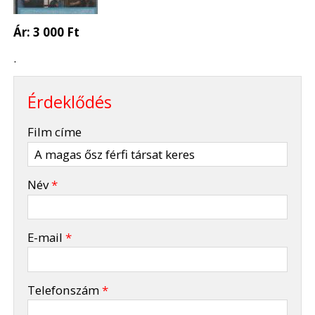
Ár:
3 000 Ft
.
Érdeklődés
-
Film címe
-
Név
*
-
E-mail
*
-
Telefonszám
*