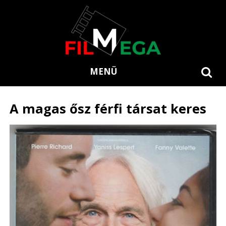
MENÜ
A magas ősz férfi társat keres