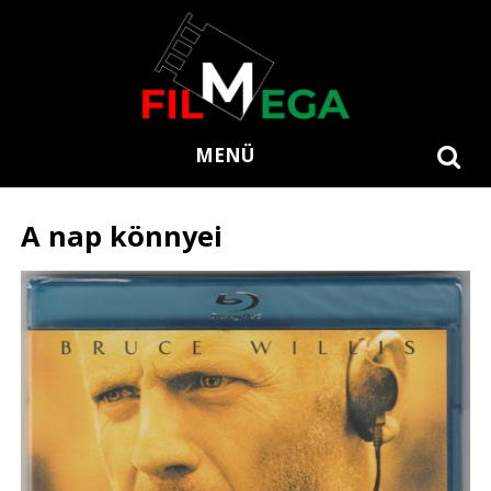
MENÜ
A nap könnyei