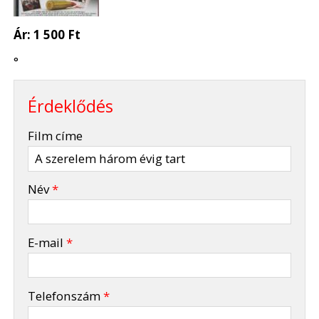
Ár:
1 500 Ft
°
Érdeklődés
-
Film címe
-
Név
*
-
E-mail
*
-
Telefonszám
*