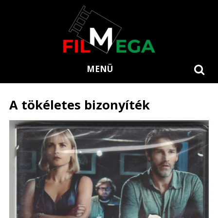
MENÜ
A tökéletes bizonyíték