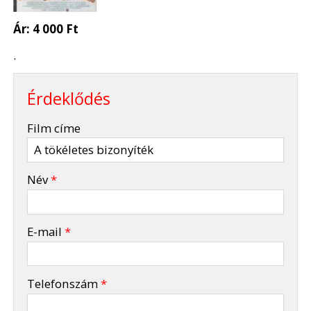
Ár:
4 000 Ft
.
Érdeklődés
-
Film címe
-
Név
*
-
E-mail
*
-
Telefonszám
*