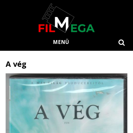
MENÜ
A vég