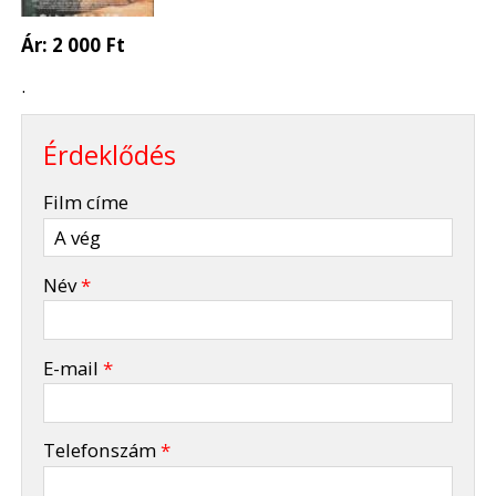
Ár:
2 000 Ft
.
Érdeklődés
-
Film címe
-
Név
*
-
E-mail
*
-
Telefonszám
*