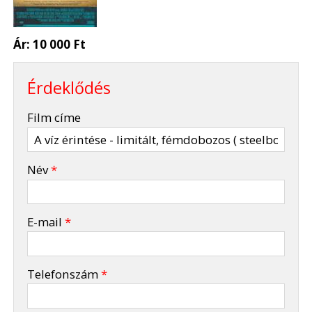
Ár:
10 000 Ft
Érdeklődés
-
Film címe
-
Név
*
-
E-mail
*
-
Telefonszám
*