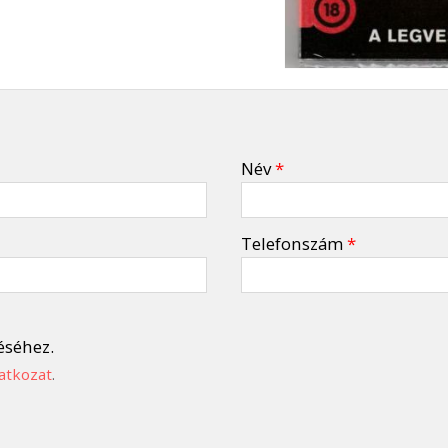
Név
*
Telefonszám
*
éséhez.
atkozat
.