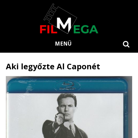
MENÜ
Aki legyőzte Al Caponét