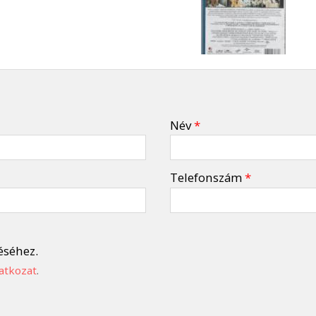
Név
*
Telefonszám
*
éséhez.
atkozat
.