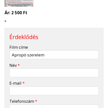
Ár:
2 500 Ft
°
Érdeklődés
-
Film címe
-
Név
*
-
E-mail
*
-
Telefonszám
*