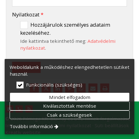
-
Nyilatkozat
*
Hozzájárulok személyes adataim
kezeléséhez.
-
Ide kattintva tekinthető meg:
Adatvédelmi
-
nyilatkozat
.
Elküld
Weboldalunk a működéshez elengedhetetlen sütiket
használ.
Funkcionális (szükséges)
Mindet elfogadom
Kiválasztottak mentése
Csak a szükségesek
© 2026 Filmega Kft. Blu-ray és DVD filmek forgalmazása.
Impresszum
Adatvédelmi nyilatkozat
Süti beállítások
További információ
Kreatív website