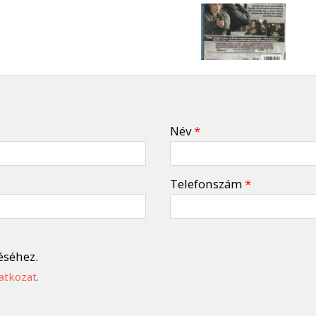
Név
*
Telefonszám
*
éséhez.
atkozat
.