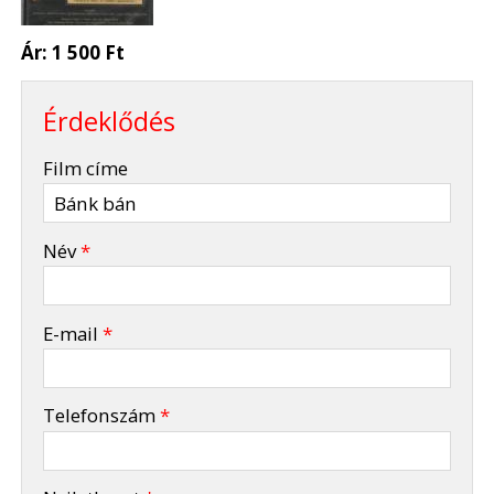
Ár:
1 500 Ft
Érdeklődés
-
Film címe
-
Név
*
-
E-mail
*
-
Telefonszám
*
-