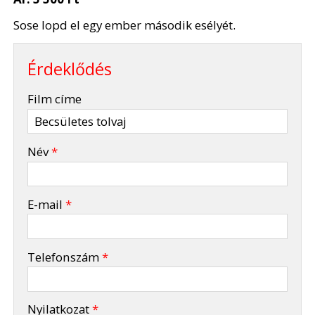
Sose lopd el egy ember második esélyét.
Érdeklődés
-
Film címe
-
Név
*
-
E-mail
*
-
Telefonszám
*
-
Nyilatkozat
*