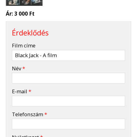
Ár:
3 000 Ft
Érdeklődés
-
Film címe
-
Név
*
-
E-mail
*
-
Telefonszám
*
-