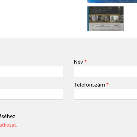
Név
*
Telefonszám
*
éséhez.
atkozat
.