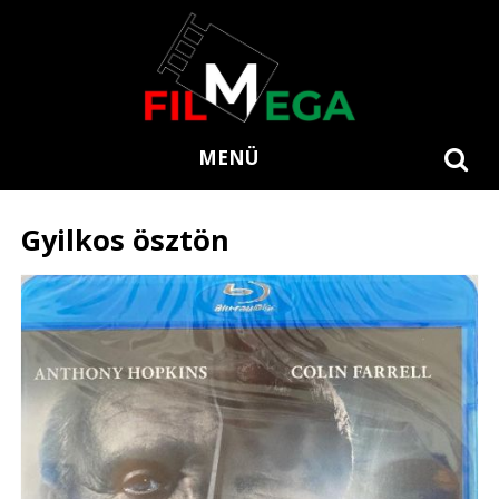
MENÜ
Gyilkos ösztön