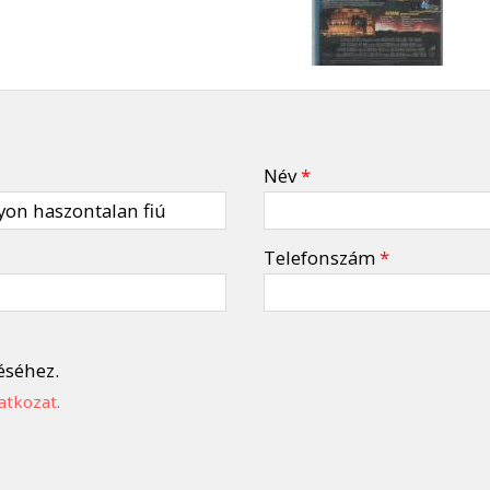
Név
*
Telefonszám
*
éséhez.
atkozat
.