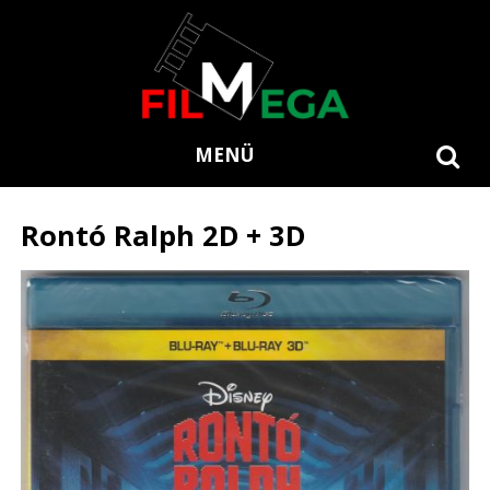
MENÜ
Rontó Ralph 2D + 3D