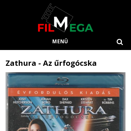
MENÜ
Zathura - Az űrfogócska