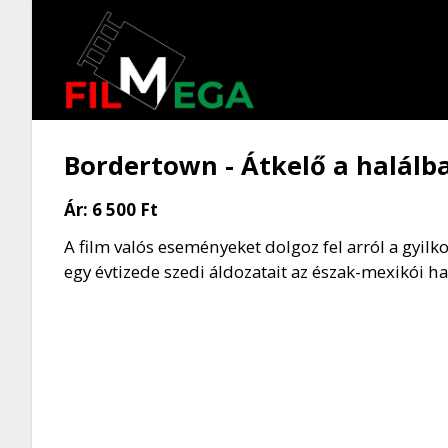
Bordertown - Átkelő a halálb
Ár:
6 500 Ft
A film valós eseményeket dolgoz fel arról a gyil
egy évtizede szedi áldozatait az észak-mexikói h