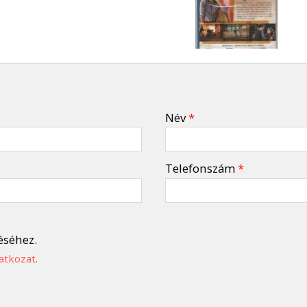
Név
*
Telefonszám
*
éséhez.
atkozat
.