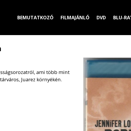
BEMUTATKOZÓ
FILMAJÁNLÓ
DVD
BLU-RA
a
kosságsorozatról, ami több mint
atárváros, Juarez környékén.