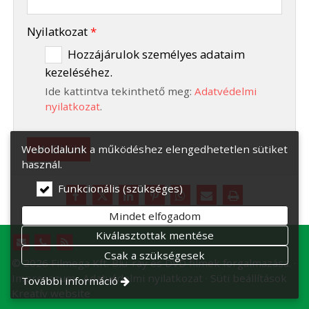
-
Nyilatkozat
*
Hozzájárulok személyes adataim
kezeléséhez.
-
Ide kattintva tekinthető meg:
Adatvédelmi
-
nyilatkozat
.
Elküld
Weboldalunk a működéshez elengedhetetlen sütiket
használ.
Funkcionális (szükséges)
Mindet elfogadom
Kiválasztottak mentése
Csak a szükségesek
© 2026 Filmega Kft. Blu-ray és DVD filmek forgalmazása.
Impresszum
Adatvédelmi nyilatkozat
Süti beállítások
További információ
Kreatív website