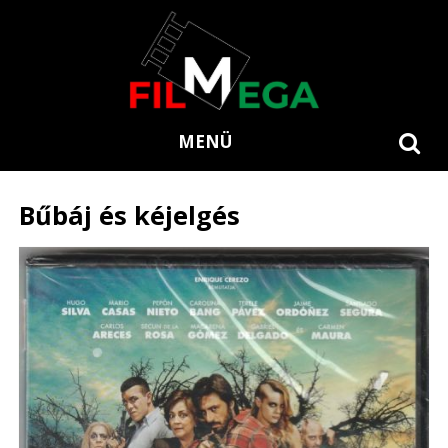
MENÜ
Bűbáj és kéjelgés