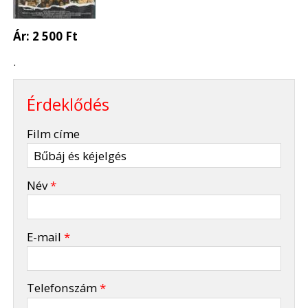
Ár:
2 500 Ft
.
Érdeklődés
-
Film címe
-
Név
*
-
E-mail
*
-
Telefonszám
*