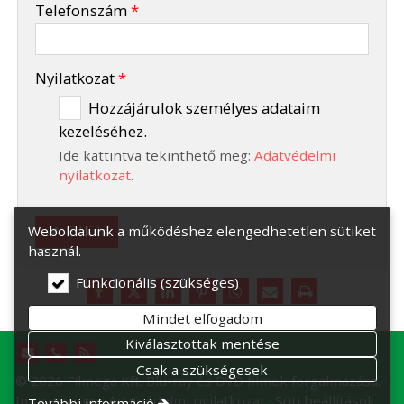
Telefonszám
*
-
Nyilatkozat
*
Hozzájárulok személyes adataim
kezeléséhez.
-
Ide kattintva tekinthető meg:
Adatvédelmi
-
nyilatkozat
.
Elküld
Weboldalunk a működéshez elengedhetetlen sütiket
használ.
Funkcionális (szükséges)
Mindet elfogadom
Kiválasztottak mentése
Csak a szükségesek
© 2026 Filmega Kft. Blu-ray és DVD filmek forgalmazása.
Impresszum
Adatvédelmi nyilatkozat
Süti beállítások
További információ