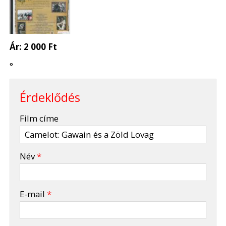
Ár:
2 000 Ft
°
Érdeklődés
-
Film címe
-
Név
*
-
E-mail
*
-