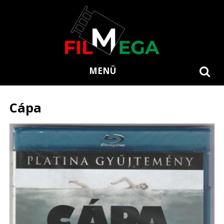
MENÜ
Cápa