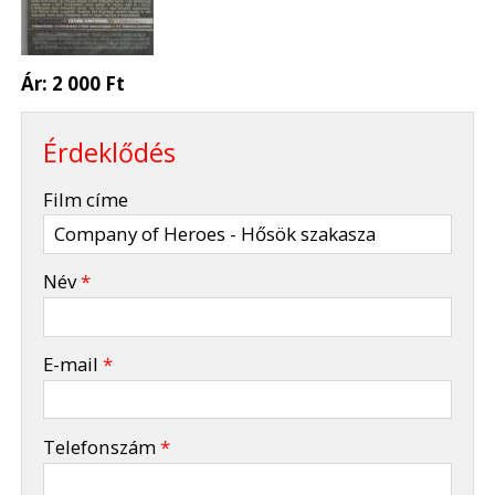
Ár:
2 000 Ft
Érdeklődés
-
Film címe
-
Név
*
-
E-mail
*
-
Telefonszám
*