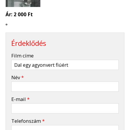
Ár:
2 000 Ft
°
Érdeklődés
-
Film címe
-
Név
*
-
E-mail
*
-
Telefonszám
*