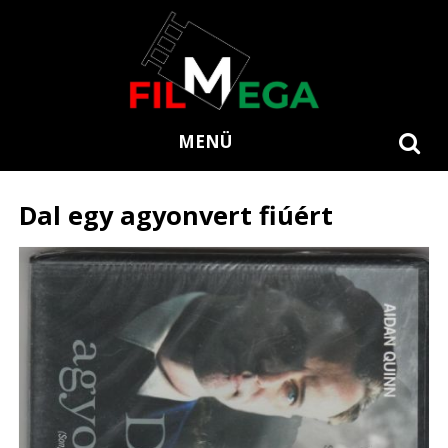
MENÜ
Dal egy agyonvert fiúért