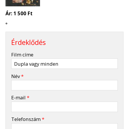
Ár:
1 500 Ft
°
Érdeklődés
-
Film címe
-
Név
*
-
E-mail
*
-
Telefonszám
*