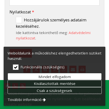
-
Nyilatkozat
*
Hozzájárulok személyes adataim
kezeléséhez.
-
Ide kattintva tekinthető meg:
Adatvédelmi
-
nyilatkozat
.
Elküld
Weboldalunk a működéshez elengedhetetlen sütiket
használ.
Funkcionális (szükséges)
Mindet elfogadom
Kiválasztottak mentése
Csak a szükségesek
© 2026 Filmega Kft. Blu-ray és DVD filmek forgalmazása.
Impresszum
Adatvédelmi nyilatkozat
Süti beállítások
További információ
Kreatív website