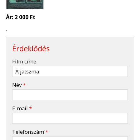
Ár:
2 000 Ft
.
Érdeklődés
-
Film címe
-
Név
*
-
E-mail
*
-
Telefonszám
*