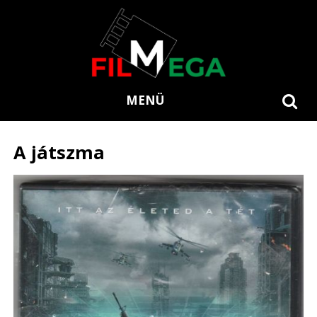
MENÜ
A játszma