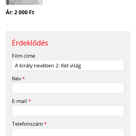
Ár:
2 000 Ft
.
Érdeklődés
-
Film címe
-
Név
*
-
E-mail
*
-
Telefonszám
*