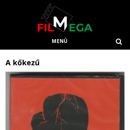
MENÜ
A kőkezű