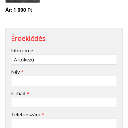
Ár:
1 000 Ft
.
Érdeklődés
-
Film címe
-
Név
*
-
E-mail
*
-
Telefonszám
*