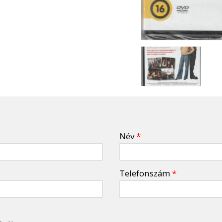
Név
*
Telefonszám
*