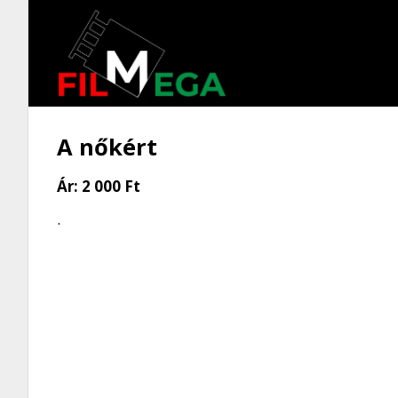
A nőkért
Ár:
2 000 Ft
.