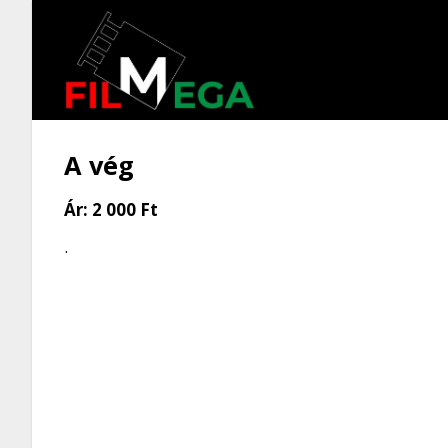
A vég
Ár:
2 000 Ft
.