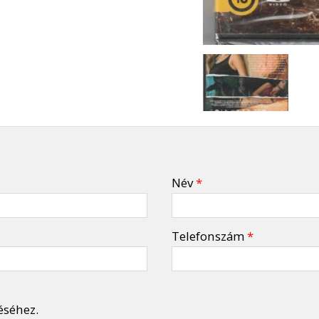
Név
*
Telefonszám
*
éséhez.