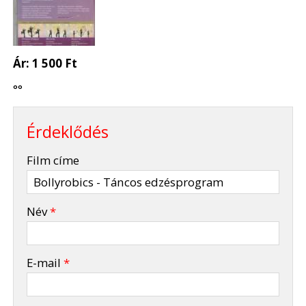
Ár:
1 500 Ft
°°
Érdeklődés
-
Film címe
-
Név
*
-
E-mail
*
-