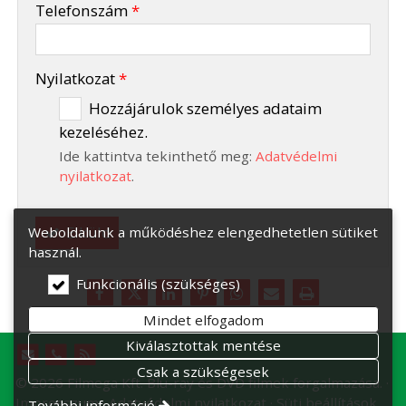
Telefonszám
*
-
Nyilatkozat
*
Hozzájárulok személyes adataim
kezeléséhez.
-
Ide kattintva tekinthető meg:
Adatvédelmi
-
nyilatkozat
.
Elküld
Weboldalunk a működéshez elengedhetetlen sütiket
használ.
Funkcionális (szükséges)
Mindet elfogadom
Kiválasztottak mentése
Csak a szükségesek
© 2026 Filmega Kft. Blu-ray és DVD filmek forgalmazása.
Impresszum
Adatvédelmi nyilatkozat
Süti beállítások
További információ