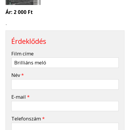
Ár:
2 000 Ft
.
Érdeklődés
-
Film címe
-
Név
*
-
E-mail
*
-
Telefonszám
*