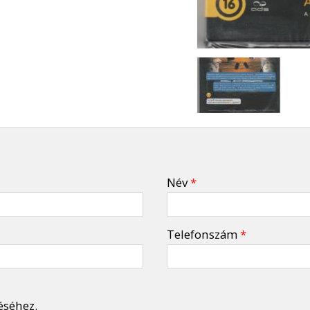
Név
*
Telefonszám
*
éséhez.