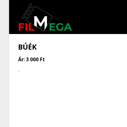
BÚÉK
Ár:
3 000 Ft
.