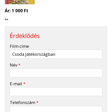
Ár:
1 000 Ft
°°
Érdeklődés
-
Film címe
-
Név
*
-
E-mail
*
-
Telefonszám
*