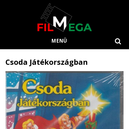
MENÜ
Csoda Játékországban