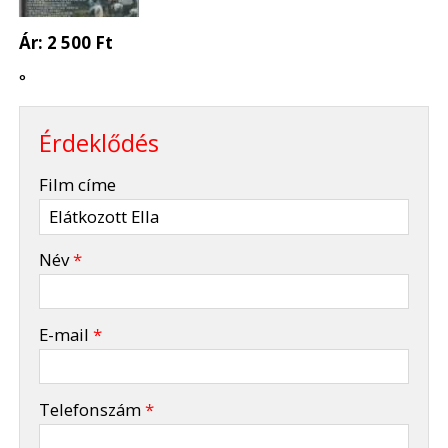
Ár:
2 500 Ft
°
Érdeklődés
-
Film címe
-
Név
*
-
E-mail
*
-
Telefonszám
*