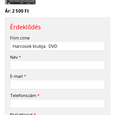
Ár:
2 500 Ft
Érdeklődés
-
Film címe
-
Név
*
-
E-mail
*
-
Telefonszám
*
-
Nyilatkozat
*