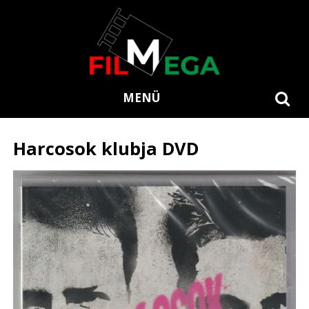
MENÜ
Harcosok klubja DVD