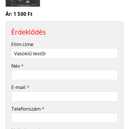
Ár:
1 500 Ft
Érdeklődés
-
Film címe
-
Név
*
-
E-mail
*
-
Telefonszám
*
-