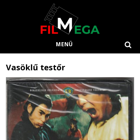
MENÜ
Vasöklű testőr