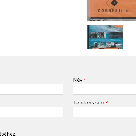
Név
*
Telefonszám
*
éséhez.