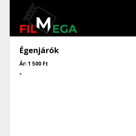
Égenjárók
Ár:
1 500 Ft
°